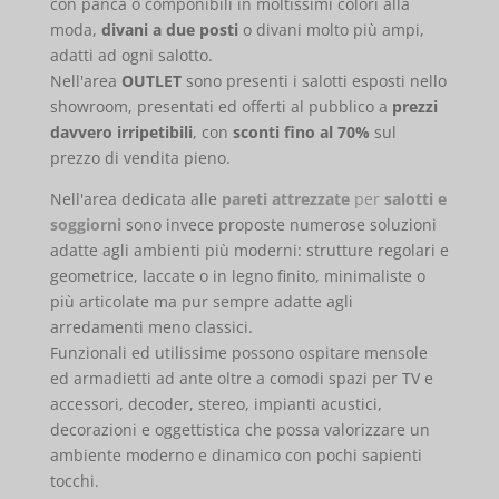
con panca o componibili in moltissimi colori alla
moda,
divani a due posti
o divani molto più ampi,
adatti ad ogni salotto.
Nell'area
OUTLET
sono presenti i salotti esposti nello
showroom, presentati ed offerti al pubblico a
prezzi
davvero irripetibili
, con
sconti fino al 70%
sul
prezzo di vendita pieno.
Nell'area dedicata alle
pareti attrezzate
per
salotti e
soggiorni
sono invece proposte numerose soluzioni
adatte agli ambienti più moderni: strutture regolari e
geometrice, laccate o in legno finito, minimaliste o
più articolate ma pur sempre adatte agli
arredamenti meno classici.
Funzionali ed utilissime possono ospitare mensole
ed armadietti ad ante oltre a comodi spazi per TV e
accessori, decoder, stereo, impianti acustici,
decorazioni e oggettistica che possa valorizzare un
ambiente moderno e dinamico con pochi sapienti
tocchi.